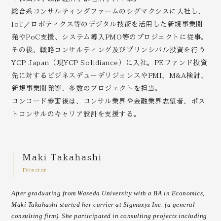
総合系コンサルティングファームのシグマクシスに入社し、
IoT／ロボティクス等のデジタル技術を活用した新規事業開
発やPoC支援、システム導入PMO等のプロジェクトに従事。
その後、戦略コンサルティング及びプリンシパル投資を行う
YCP Japan（現YCP Solidiance）に入社。PEファンド投資
先に対するビジネスデューデリジェンスやPMI、M&A検討、
新規事業開発等、多数のプロジェクトを担当。
コンコード参画後は、コンサル業界や金融業界志望者、ポス
トコンサルのキャリア設計を支援する。
Maki Takahashi
Director
After graduating from Waseda University with a BA in Economics,
Maki Takahashi started her carrier at Sigmaxyz Inc. (a general
consulting firm). She participated in consulting projects including