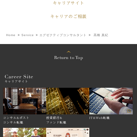
キャリアサイト
キャリアのご相談
Home
>
Service
>
エグゼクティブコンサルタント
>
高橋 真紀
Return to Top
Career Site
キャリアサイト
コンサル&
ポスト
投資銀行&
IT&Web転職
コンサル転職
ファンド転職