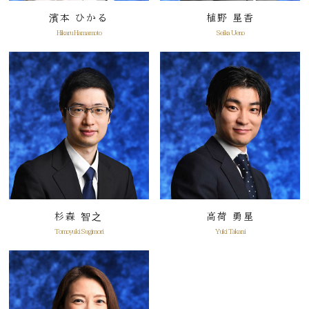
濱本 ひかる
植野 星香
Hikaru Hamamoto
Seika Ueno
杉森 智之
高荷 勇星
Tomoyuki Sugimori
Yuki Takani