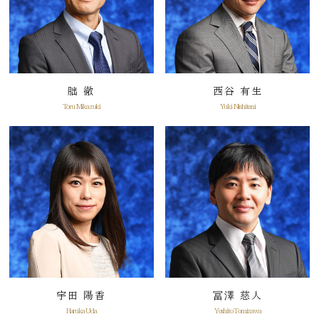
朏 徹
西谷 有生
Toru Mikazuki
Yuki Nishitani
宇田 陽香
冨澤 慈人
Haruka Uda
Yoshito Tomizawa