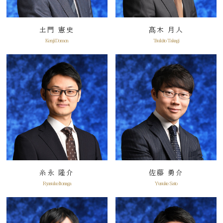
土門 憲史
髙木 月人
Kenji Domon
Tsukito Takagi
糸永 隆介
佐藤 勇介
Ryusuke Itonaga
Yusuke Sato