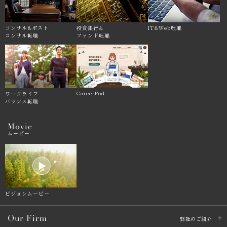
コンサル&
ポスト
投資銀行&
IT&Web転職
コンサル転職
ファンド転職
CareerPod
ワークライフ
バランス転職
Movie
ムービー
ビジョンムービー
Our Firm
弊社のご紹介