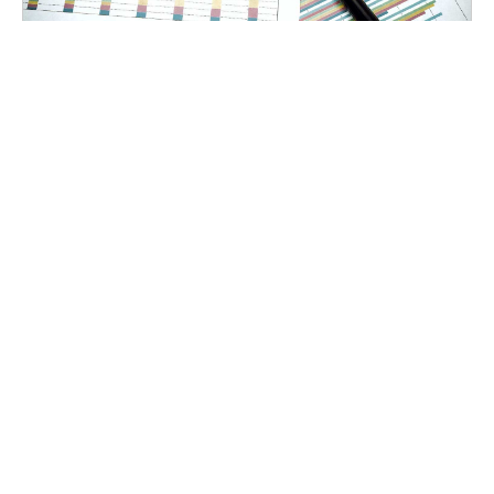
2022.01.18
「日本人材ニュース」の特集記事に弊社福
島のコメントが掲載されました
人材業界専門誌「日本人材ニュース(HRN)」
（2022/1/10発行）の特集記事 「2022年 人材需要と
採用の課題」 に、弊社エグゼクティブコンサルタン
ト・福島のコメントが掲載されました。 前年から続く
コロナ禍の中、経
…Read More