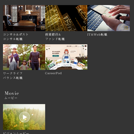
コンサル&
ポスト
投資銀行&
IT&Web転職
コンサル転職
ファンド転職
CareerPod
ワークライフ
バランス転職
Movie
ムービー
ビジョンムービー