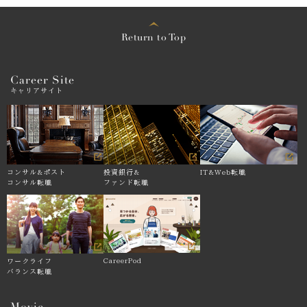
Return to Top
Career Site
キャリアサイト
コンサル&
ポスト
投資銀行&
IT&Web転職
コンサル転職
ファンド転職
CareerPod
ワークライフ
バランス転職