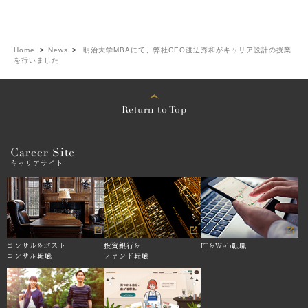
Home
>
News
>
明治大学MBAにて、弊社CEO渡辺秀和がキャリア設計の授業
を行いました
Return to Top
Career Site
キャリアサイト
コンサル&
ポスト
投資銀行&
IT&Web転職
コンサル転職
ファンド転職