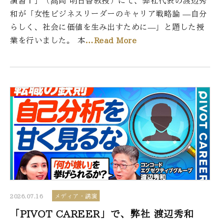
演習Ⅰ」（髙岡 明日香教授）にて、弊社代表の渡辺秀
和が「女性ビジネスリーダーのキャリア戦略論 ―自分
らしく、社会に価値を生み出すために―」と題した授
業を行いました。 本
…Read More
2026.07.16
メディア・講演
「PIVOT CAREER」で、弊社 渡辺秀和