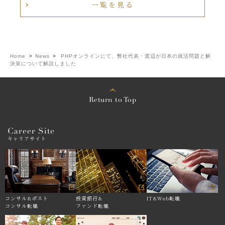
一覧を見る
Home
>
News
>
PHPオンラインにて、弊社代表・渡辺が日本の就活問題と解
決策について解説しました
Return to Top
Career Site
キャリアサイト
コンサル&
ポスト
投資銀行&
IT&Web転職
コンサル転職
ファンド転職