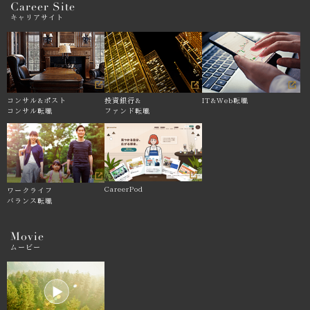
Career Site
キャリアサイト
コンサル&
ポスト
投資銀行&
IT&Web転職
コンサル転職
ファンド転職
CareerPod
ワークライフ
バランス転職
Movie
ムービー