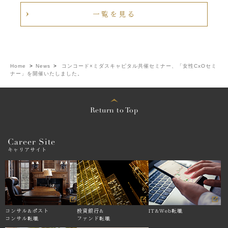
一覧を見る
Home
>
News
>
コンコード×ミダスキャピタル共催セミナー、「女性CxOセミ
ナー」を開催いたしました。
Return to Top
Career Site
キャリアサイト
コンサル&
ポスト
投資銀行&
IT&Web転職
コンサル転職
ファンド転職