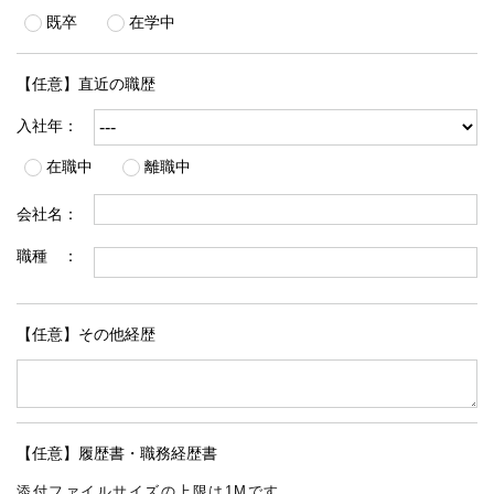
既卒
在学中
【任意】直近の職歴
入社年：
在職中
離職中
会社名：
職種 ：
【任意】その他経歴
【任意】履歴書・職務経歴書
添付ファイルサイズの上限は1Mです。