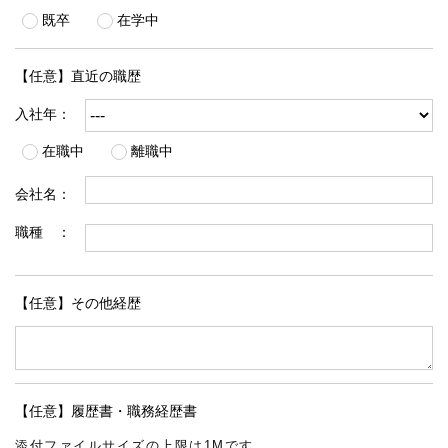
既卒
在学中
【任意】直近の職歴
入社年：
在職中
離職中
会社名：
職種 ：
【任意】その他経歴
【任意】履歴書・職務経歴書
添付ファイルサイズの上限は1Mです。