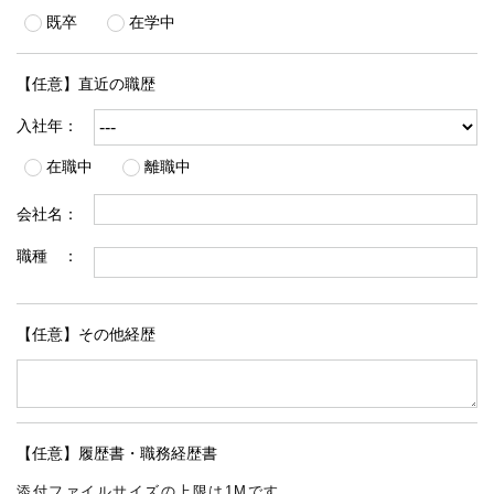
既卒
在学中
【任意】直近の職歴
入社年：
在職中
離職中
会社名：
職種 ：
【任意】その他経歴
【任意】履歴書・職務経歴書
添付ファイルサイズの上限は1Mです。