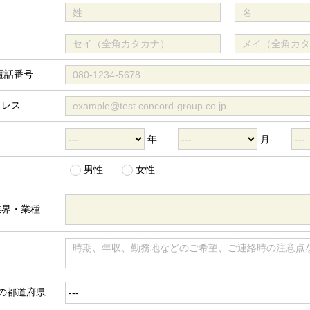
電話番号
ドレス
年
月
男性
女性
業界・業種
の都道府県