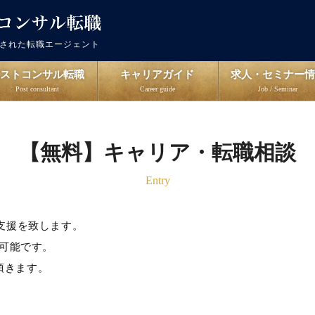
出された転職エージェント
ポストコンサル転職
キャリアガイド
求人・セミナー情
Post consultant
Career guide
Job / Seminar
【無料】キャリア・転職相談
Entry
支援を致します。
が可能です。
頂きます。