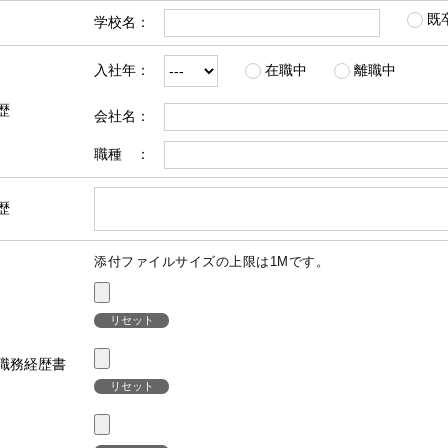
既
学校名：
入社年：
在職中
離職中
歴
会社名：
職種 ：
歴
添付ファイルサイズの上限は1Mです。
リセット
職務経歴書
リセット