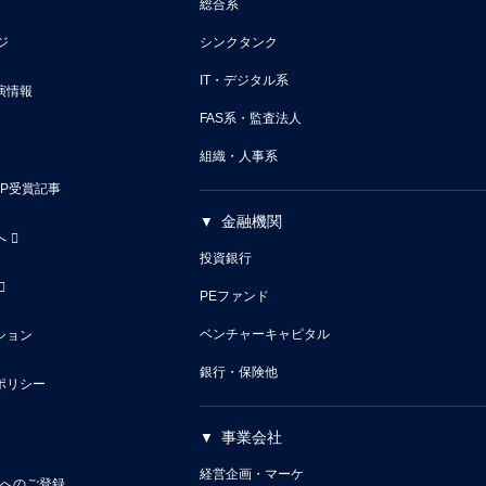
総合系
ジ
シンクタンク
IT・デジタル系
演情報
FAS系・監査法人
組織・人事系
VP受賞記事
金融機関
へ
投資銀行
PEファンド
ベンチャーキャピタル
ション
銀行・保険他
ポリシー
事業会社
経営企画・マーケ
へのご登録