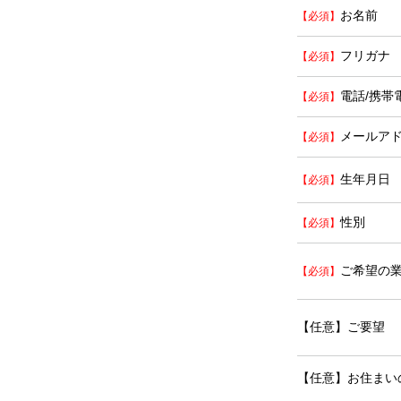
お名前
フリガナ
電話/携帯
メールア
生年月日
性別
ご希望の
【任意】ご要望
【任意】お住まい