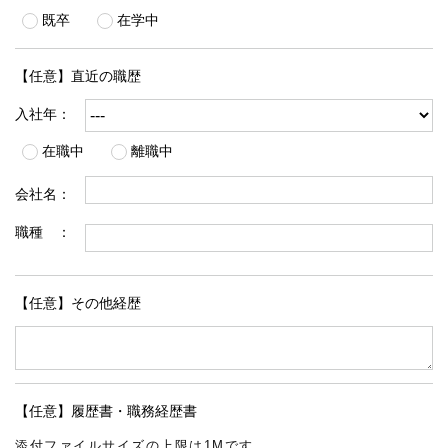
既卒
在学中
【任意】直近の職歴
入社年：
在職中
離職中
会社名：
職種 ：
【任意】その他経歴
【任意】履歴書・職務経歴書
添付ファイルサイズの上限は1Mです。