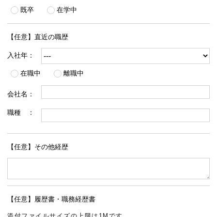
既卒
在学中
【任意】直近の職歴
入社年：
在職中
離職中
会社名：
職種 ：
【任意】その他経歴
【任意】履歴書・職務経歴書
添付ファイルサイズの上限は1Mです。