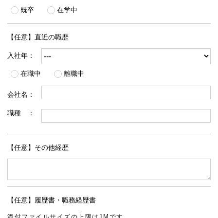
既卒
在学中
【任意】直近の職歴
入社年：
在職中
離職中
会社名：
職種 ：
【任意】その他経歴
【任意】履歴書・職務経歴書
添付ファイルサイズの上限は1Mです。