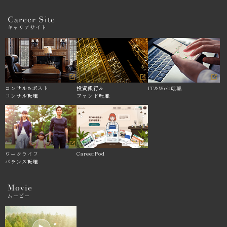
Career Site
キャリアサイト
コンサル&
ポスト
投資銀行&
IT&Web転職
コンサル転職
ファンド転職
CareerPod
ワークライフ
バランス転職
Movie
ムービー